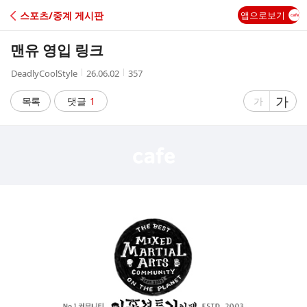
C
스포츠/중계 게시판
앱으로보기
A
맨유 영입 링크
F
작
작
조
DeadlyCoolStyle
26.06.02
357
성
성
회
E
자
시
수
글
가
글
목록
댓글
1
가
간
자
자
크
크
기
기
크
작
게
게