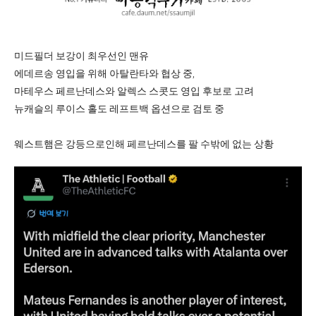
미드필더 보강이 최우선인 맨유
에데르송 영입을 위해 아탈란타와 협상 중,
마테우스 페르난데스와 알렉스 스콧도 영입 후보로 고려
뉴캐슬의 루이스 홀도 레프트백 옵션으로 검토 중
웨스트햄은 강등으로인해 페르난데스를 팔 수밖에 없는 상황