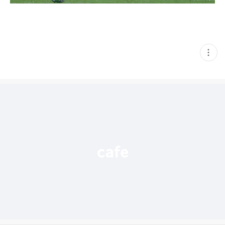
현
재
게
시
글
추
가
기
능
열
기