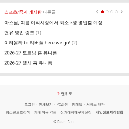
스포츠/중계 게시판
다른글
현재페이지 1
2
3
4
아스날, 여름 이적시장에서 최소 3명 영입할 예정
기
댓
맨유 영입 링크
(
1
)
삼
글
댓
이라올라 to 리버풀 here we go!
(
2
)
롯
글
2026-27 토트넘 홈 유니폼
2026-27 첼시 홈 유니폼
기
맨위로
로그인
전체보기
PC화면
카페앱
서비스 약관
청소년보호정책
카페 이용 약관
상거래피해구제신청
개인정보처리방침
©
Daum Corp.