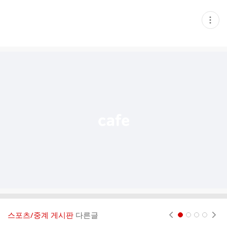
현
재
게
시
글
추
가
기
능
열
기
스포츠/중계 게시판
다른글
현재페이지 1
2
3
4