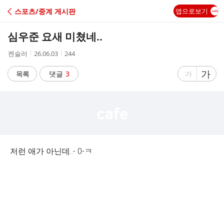
C
스포츠/중계 게시판
앱으로보기
A
심우준 요새 미쳤네..
F
작
작
조
켄슬러
26.06.03
244
성
성
회
E
자
시
수
글
가
글
목록
댓글
3
가
간
자
자
크
크
기
기
크
작
게
게
저런 애가 아닌데..- 0-ㅋ