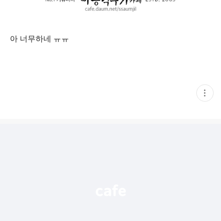
아 너무하네 ㅠㅠ
현
재
게
시
글
추
가
기
능
열
기