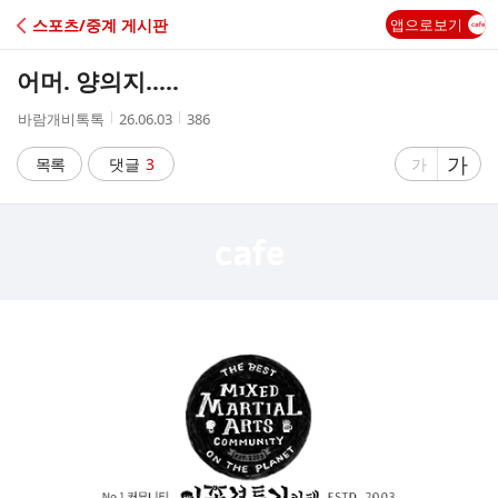
C
스포츠/중계 게시판
앱으로보기
A
어머. 양의지.....
F
작
작
조
바람개비톡톡
26.06.03
386
성
성
회
E
자
시
수
글
가
글
목록
댓글
3
가
간
자
자
크
크
기
기
크
작
게
게