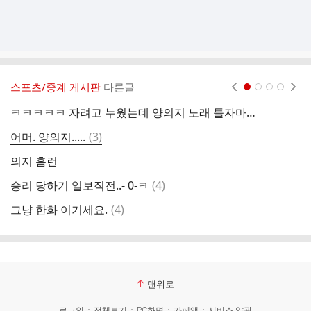
스포츠/중계 게시판
다른글
현재페이지 1
2
3
4
ㅋㅋㅋㅋㅋ 자려고 누웠는데 양의지 노래 틀자마자 홈런
헐 
댓
어머. 양의지.....
(
3
)
글
의지 홈런
댓
승리 당하기 일보직전..- 0-ㅋ
(
4
)
글
댓
그냥 한화 이기세요.
(
4
)
아
글
맨위로
로그인
전체보기
PC화면
카페앱
서비스 약관