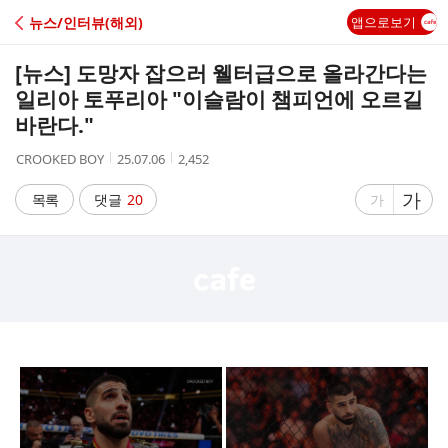
C
뉴스/인터뷰(해외)
앱으로보기
A
[뉴스] 도망자 잡으러 웰터급으로 올라간다는
F
일리아 토푸리아 "이슬람이 챔피언에 오르길
바란다."
E
작
작
조
CROOKED BOY
25.07.06
2,452
성
성
회
자
시
수
글
가
글
목록
댓글
20
가
간
자
자
크
크
기
기
크
작
게
게