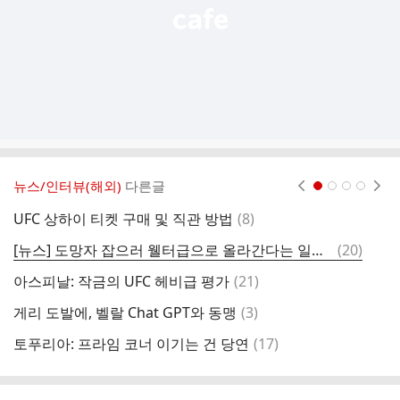
뉴스/인터뷰(해외)
다른글
현재페이지 1
2
3
4
댓
UFC 상하이 티켓 구매 및 직관 방법
(
8
)
글
댓
[뉴스] 도망자 잡으러 웰터급으로 올라간다는 일리아 토푸리아 "이슬람이 챔피언에 오르길 바란다."
(
20
)
코
글
댓
아스피날: 작금의 UFC 헤비급 평가
(
21
)
볼
글
댓
게리 도발에, 벨랄 Chat GPT와 동맹
(
3
)
모
글
댓
토푸리아: 프라임 코너 이기는 건 당연
(
17
)
글