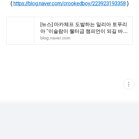
(
https://blog.naver.com/crookedboy/223923193358
)
[뉴스] 마카체프 도발하는 일리아 토푸리
아 "이슬람이 웰터급 챔피언이 되길 바란
다. 그래야 내
blog.naver.com
현
재
게
시
글
추
가
기
능
열
기