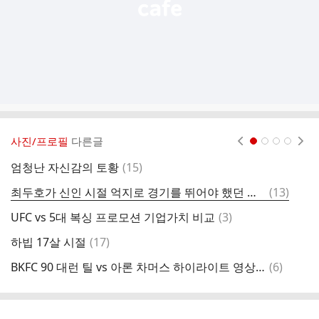
사진/프로필
다른글
현재페이지 1
2
3
4
댓
엄청난 자신감의 토황
(
15
)
고
글
댓
최두호가 신인 시절 억지로 경기를 뛰어야 했던 이유
(
13
)
요
글
댓
UFC vs 5대 복싱 프로모션 기업가치 비교
(
3
)
복
글
댓
하빕 17살 시절
(
17
)
p
글
댓
BKFC 90 대런 틸 vs 아론 차머스 하이라이트 영상.gif
(
6
)
아
글