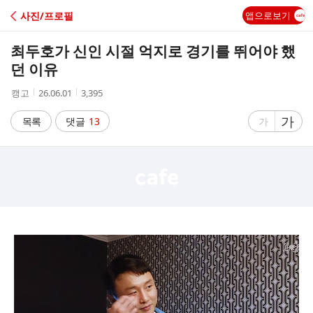
C
사진/프로필
앱으로보기
A
최두호가 신인 시절 억지로 경기를 뛰어야 했
F
던 이유
작
작
조
캥고
26.06.01
3,395
E
성
성
회
자
시
수
글
가
글
목록
댓글
13
가
간
자
자
크
크
기
기
크
작
게
게