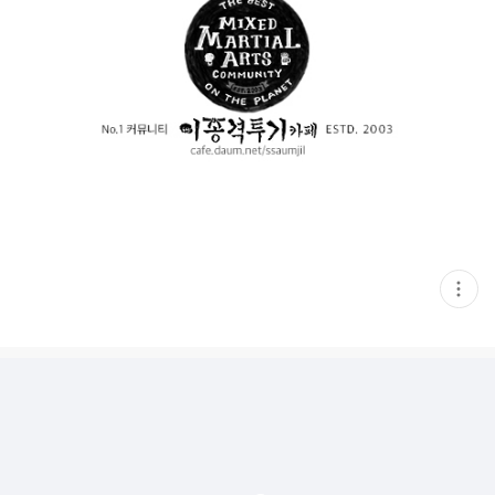
현
재
게
시
글
추
가
기
능
열
기