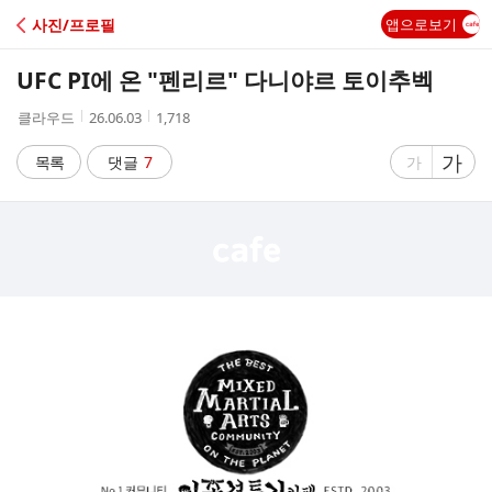
C
사진/프로필
앱으로보기
A
UFC PI에 온 "펜리르" 다니야르 토이추벡
F
작
작
조
클라우드
26.06.03
1,718
성
성
회
E
자
시
수
글
가
글
목록
댓글
7
가
간
자
자
크
크
기
기
크
작
게
게