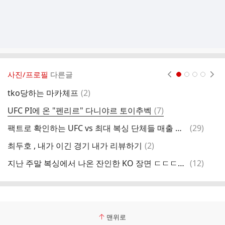
사진/프로필
다른글
현재페이지 1
2
3
4
댓
tko당하는 마카체프
(
2
)
존
글
댓
UFC PI에 온 "펜리르" 다니야르 토이추벡
(
7
)
맥
글
댓
팩트로 확인하는 UFC vs 최대 복싱 단체들 매출 비교
(
29
)
2
글
댓
최두호 , 내가 이긴 경기 내가 리뷰하기
(
2
)
톰
글
댓
지난 주말 복싱에서 나온 잔인한 KO 장면 ㄷㄷㄷㄷㄷ
(
12
)
여
글
맨위로