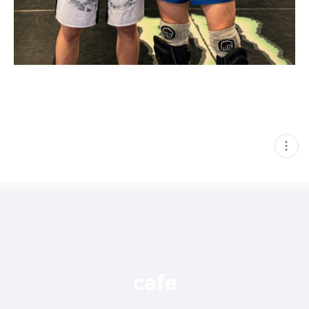
현
재
게
시
글
추
가
기
능
열
기