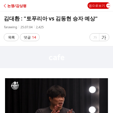
C
논쟁/감상평
앱으로보기
A
김대환 : "토푸리아 vs 김동현 승자 예상"
F
작
작
조
farawing
25.07.04
2,425
성
성
회
E
자
시
수
글
가
글
목록
댓글
14
가
간
자
자
크
크
기
기
크
작
게
게