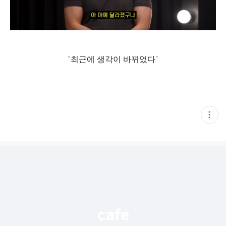
"최근에 생각이 바뀌었다"
현
재
게
시
글
추
가
기
능
열
기