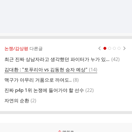
논쟁/감상평
다른글
현재페이지 1
2
3
4
댓
최근 진짜 상남자라고 생각했던 파이터가 누가 있나요?
(
42
)
저
글
댓
김대환 : "토푸리아 vs 김동현 승자 예상"
(
14
)
블
글
댓
맥구가 아무리 거품으로 까여도..
(
8
)
블
글
댓
진짜 p4p 1위 논쟁에 들어가야 할 선수
(
22
)
전
글
댓
자연의 순환
(
2
)
볼
글