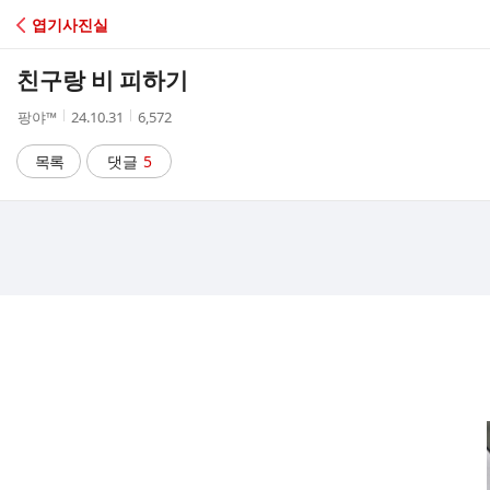
C
엽기사진실
A
친구랑 비 피하기
F
작
작
조
팡야™
24.10.31
6,572
성
성
회
E
자
시
수
목록
댓글
5
간