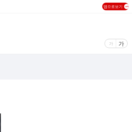
앱으로보기
글
가
글
가
자
자
크
크
기
기
크
작
게
게