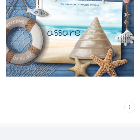
현
재
게
시
글
추
가
기