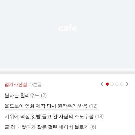
능
열
기
엽기사진실
다른글
현재페이지 1
2
3
4
댓
불타는 헐리우드
(
2
)
한
글
댓
올드보이 영화 제작 당시 원작측의 반응
(
12
)
글
댓
시위에 덕질 깃발 들고 간 사람의 스노우볼
(
18
)
중
글
댓
글 하나 썼다가 잘못 걸린 네이버 블로거
(
6
)
초
글