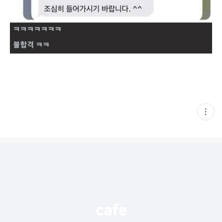
현
재
게
시
글
추
가
기
능
열
기