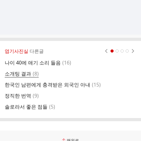
엽기사진실
다른글
현재페이지 1
2
3
4
댓
나이 40에 애기 소리 들음
(
16
)
필
글
댓
소개팅 결과
(
8
)
자
글
댓
한국인 남편에게 충격받은 외국인 아내
(
15
)
이
글
댓
정직한 번역
(
9
)
글
댓
솔로라서 좋은 점들
(
5
)
글
맨위로