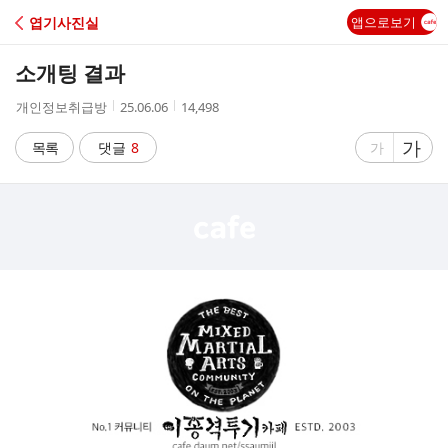
C
엽기사진실
앱으로보기
A
소개팅 결과
F
작
작
조
개인정보취급방
25.06.06
14,498
성
성
회
E
자
시
수
글
가
글
목록
댓글
8
가
간
자
자
크
크
기
기
크
작
게
게