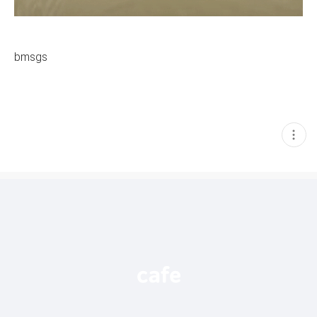
bmsgs
현
재
게
시
글
추
가
기
능
열
기