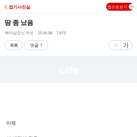
C
엽기사진실
앱으로보기
A
땀 좀 났음
F
작
작
조
백마삼군신 여섯
25.06.08
7,873
성
성
회
E
자
시
수
글
가
글
목록
댓글
1
가
간
자
자
크
크
기
기
크
작
게
게
이제