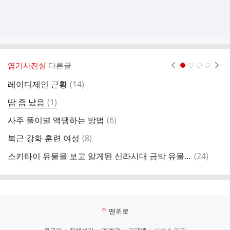
엽기사진실
다른글
현재페이지 1
2
3
4
댓
레이디제인 근황
(
14
)
오
글
댓
땀 좀 났음
(
1
)
태
글
댓
사주 풀이별 액땜하는 방법
(
6
)
글
댓
복근 강화 훈련 여성
(
8
)
글
댓
스키타이 유물을 보고 알게된 신라시대 금박 유물의 사용 용도
(
24
)
글
맨위로