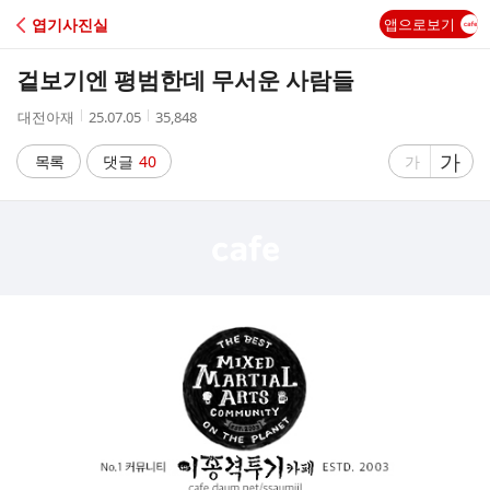
C
엽기사진실
앱으로보기
A
겉보기엔 평범한데 무서운 사람들
F
작
작
조
대전아재
25.07.05
35,848
성
성
회
E
자
시
수
글
가
글
목록
댓글
40
가
간
자
자
크
크
기
기
크
작
게
게