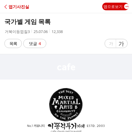
C
엽기사진실
앱으로보기
A
국가별 게임 목록
F
작
작
조
거북이등껍질3
25.07.06
12,338
성
성
회
E
자
시
수
글
가
글
목록
댓글
4
가
간
자
자
크
크
기
기
크
작
게
게