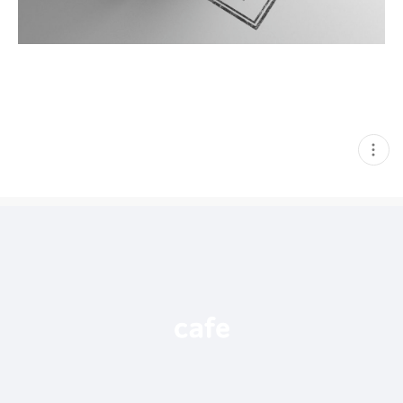
현
재
게
시
글
추
가
기
능
열
기