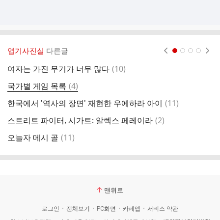
엽기사진실
다른글
현재페이지 1
2
3
4
댓
여자는 가진 무기가 너무 많다
(
10
)
젓
글
댓
국가별 게임 목록
(
4
)
글
댓
한국에서 '역사의 장면' 재현한 우에하라 아이
(
11
)
청
글
댓
스트리트 파이터, 시가트: 알렉스 페레이라
(
2
)
3
글
댓
오늘자 메시 골
(
11
)
작
글
맨위로
로그인
전체보기
PC화면
카페앱
서비스 약관