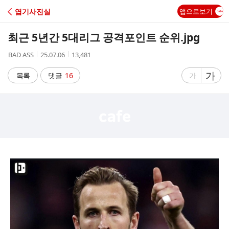
C
엽기사진실
앱으로보기
A
최근 5년간 5대리그 공격포인트 순위.jpg
F
작
작
조
BAD ASS
25.07.06
13,481
성
성
회
E
자
시
수
글
가
글
목록
댓글
16
가
간
자
자
크
크
기
기
크
작
게
게