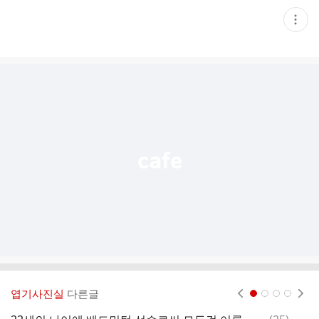
현
재
게
시
글
추
가
기
능
열
기
엽기사진실
다른글
현재페이지 1
2
3
4