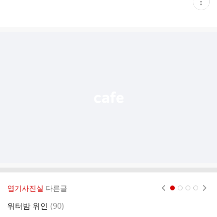
현
재
게
시
글
추
가
기
능
열
기
엽기사진실
다른글
현재페이지 1
2
3
4
댓
워터밤 위인
(
90
)
물
글