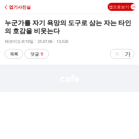
C
엽기사진실
앱으로보기
A
누군가를 자기 욕망의 도구로 삼는 자는 타인
F
의 호감을 비웃는다
작
작
조
테르미도르10일
25.07.06
13,526
E
성
성
회
자
시
수
글
가
글
목록
댓글
9
가
간
자
자
크
크
기
기
크
작
게
게