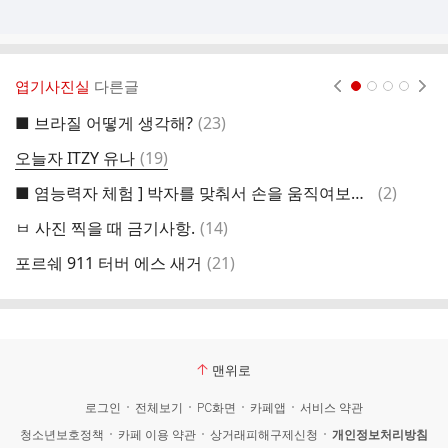
엽기사진실
다른글
현재페이지 1
2
3
4
댓
■ 브라질 어떻게 생각해?
(
23
)
포
글
댓
오늘자 ITZY 유나
(
19
)
오
글
댓
■ 염능력자 체험 ] 박자를 맞춰서 손을 움직여보세요.
(
2
)
잠
글
댓
ㅂ 사진 찍을 때 금기사항.
(
14
)
남
글
댓
포르쉐 911 터버 에스 새거
(
21
)
글
맨위로
로그인
전체보기
PC화면
카페앱
서비스 약관
청소년보호정책
카페 이용 약관
상거래피해구제신청
개인정보처리방침