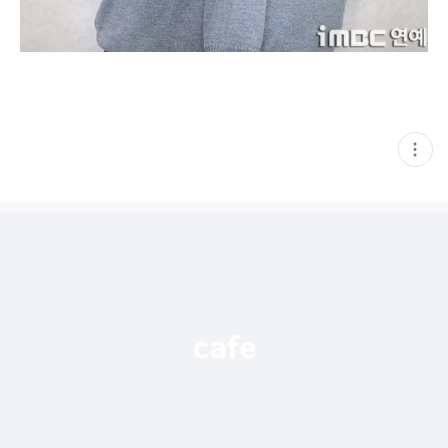
현
재
게
시
글
추
가
기
능
열
기