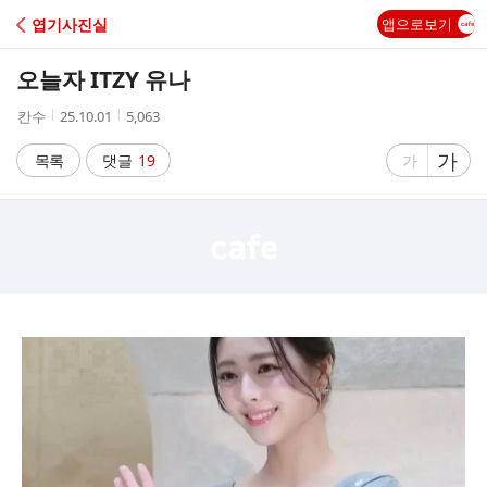
C
엽기사진실
앱으로보기
A
오늘자 ITZY 유나
F
작
작
조
칸수
25.10.01
5,063
성
성
회
E
자
시
수
글
가
글
목록
댓글
19
가
간
자
자
크
크
기
기
크
작
게
게