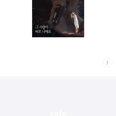
현
재
게
시
글
추
가
기
능
열
기