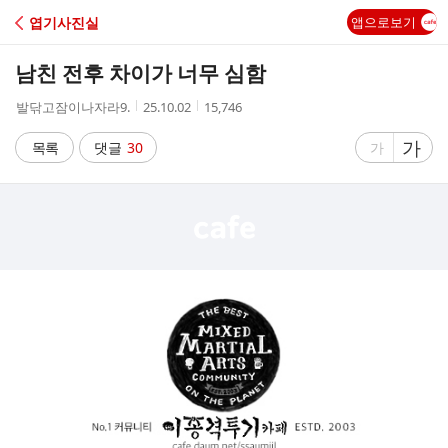
C
엽기사진실
앱으로보기
A
남친 전후 차이가 너무 심함
F
작
작
조
발닦고잠이나자라9.
25.10.02
15,746
성
성
회
E
자
시
수
글
가
글
목록
댓글
30
가
간
자
자
크
크
기
기
크
작
게
게