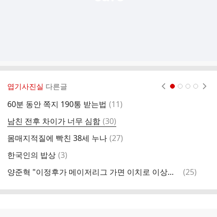
엽기사진실
다른글
현재페이지 1
2
3
4
댓
60분 동안 쪽지 190통 받는법
(
11
)
작
글
댓
남친 전후 차이가 너무 심함
(
30
)
정
글
댓
몸매지적질에 빡친 38세 누나
(
27
)
H
글
댓
한국인의 밥상
(
3
)
글
댓
양준혁 "이정후가 메이저리그 가면 이치로 이상의 성적을 낼 것"
(
25
)
K
글