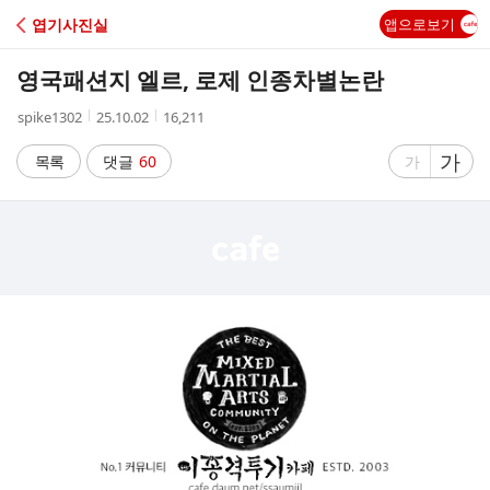
C
엽기사진실
앱으로보기
A
영국패션지 엘르, 로제 인종차별논란
F
작
작
조
spike1302
25.10.02
16,211
성
성
회
E
자
시
수
글
가
글
목록
댓글
60
가
간
자
자
크
크
기
기
크
작
게
게