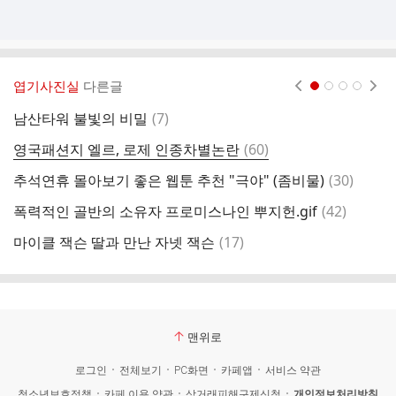
엽기사진실
다른글
현재페이지 1
2
3
4
댓
남산타워 불빛의 비밀
(
7
)
누
글
댓
영국패션지 엘르, 로제 인종차별논란
(
60
)
3
글
댓
추석연휴 몰아보기 좋은 웹툰 추천 "극야" (좀비물)
(
30
)
운
글
댓
폭력적인 골반의 소유자 프로미스나인 뿌지헌.gif
(
42
)
ㅂ
글
댓
마이클 잭슨 딸과 만난 자넷 잭슨
(
17
)
자
글
맨위로
로그인
전체보기
PC화면
카페앱
서비스 약관
청소년보호정책
카페 이용 약관
상거래피해구제신청
개인정보처리방침