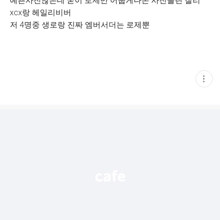
예쁜사진많은데 굳이 로제만 어둡게나온 사진올린 찰리
xcx랑 헤일리비버
저 4명중 생로랑 진짜 엠버서더는 로제뿐
현
재
게
시
글
추
가
기
능
열
기