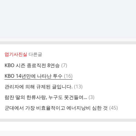
엽기사진실
다른글
댓
KBO 시즌 종료직전 8연승
(
7
)
글
댓
KBO 14년만에 나타난 투수
(
16
)
글
댓
관리자에 의해 규제된 글입니다.
(
13
)
글
댓
람잔 딸의 한류사랑, 누구도 못건들여...
(
3
)
글
댓
군대에서 가장 비효율적이고 에너지낭비 심한 것
(
45
)
글