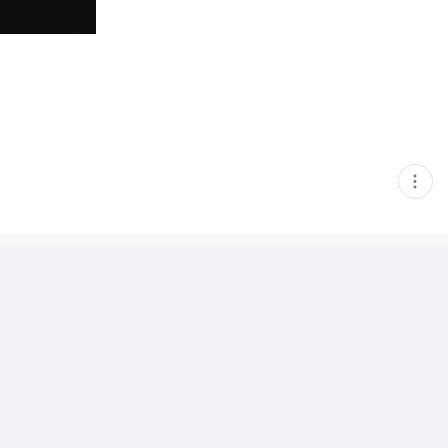
현
재
게
시
글
추
가
기
능
열
기