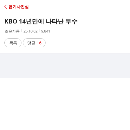
C
엽기사진실
A
KBO 14년만에 나타난 투수
F
작
작
조
조운자룡
25.10.02
9,841
성
성
회
E
자
시
수
목록
댓글
16
간