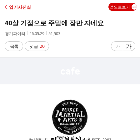
C
엽기사진실
앱으로보기
A
40살 기점으로 주말에 잠만 자네요
F
작
작
조
경기파이리
26.05.29
51,503
성
성
회
E
자
시
수
글
가
글
목록
댓글
20
가
간
자
자
크
크
기
기
크
작
게
게