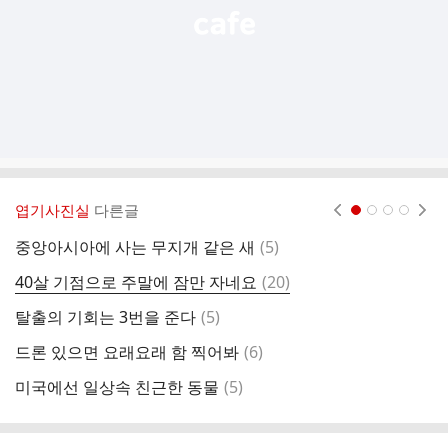
엽기사진실
다른글
현재페이지 1
2
3
4
댓
중앙아시아에 사는 무지개 같은 새
(
5
)
테
글
댓
40살 기점으로 주말에 잠만 자네요
(
20
)
총
글
댓
탈출의 기회는 3번을 준다
(
5
)
그
글
댓
드론 있으면 요래요래 함 찍어봐
(
6
)
글
댓
미국에선 일상속 친근한 동물
(
5
)
싱
글