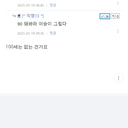
100세는 없는 건가요
현
재
게
시
글
추
가
기
능
열
기