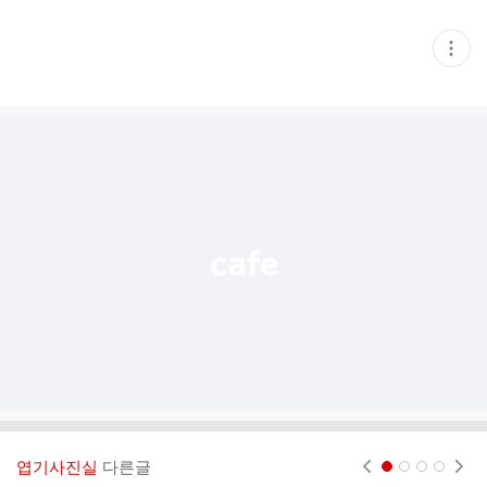
현
재
게
시
글
추
가
기
능
열
기
엽기사진실
다른글
현재페이지 1
2
3
4