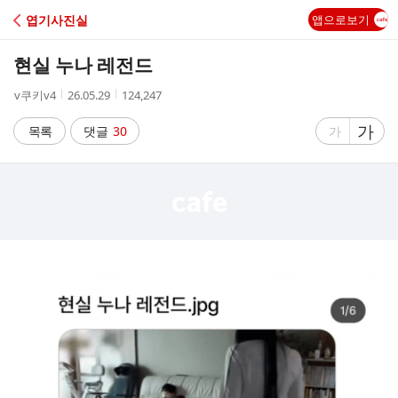
C
엽기사진실
앱으로보기
A
현실 누나 레전드
F
작
작
조
v쿠키v4
26.05.29
124,247
성
성
회
E
자
시
수
글
가
글
목록
댓글
30
가
간
자
자
크
크
기
기
크
작
게
게