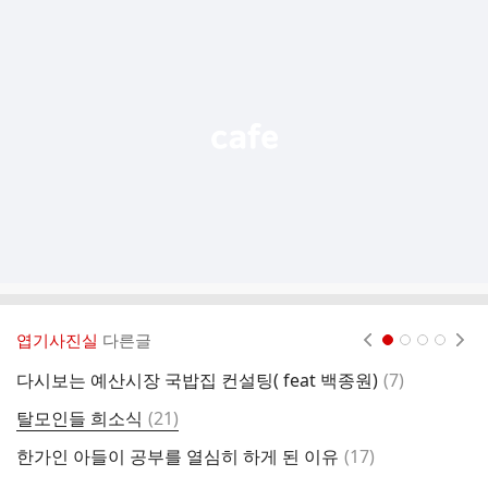
추
가
기
능
열
기
엽기사진실
다른글
현재페이지 1
2
3
4
댓
다시보는 예산시장 국밥집 컨설팅( feat 백종원)
(
7
)
A
글
댓
탈모인들 희소식
(
21
)
몸
글
댓
한가인 아들이 공부를 열심히 하게 된 이유
(
17
)
채
글