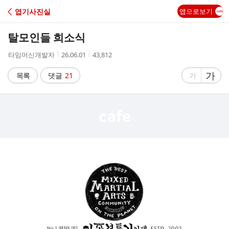
C
엽기사진실
앱으로보기
A
탈모인들 희소식
F
작
작
조
타임머신개발자
26.06.01
43,812
성
성
회
E
자
시
수
글
가
글
목록
댓글
21
가
간
자
자
크
크
기
기
크
작
게
게