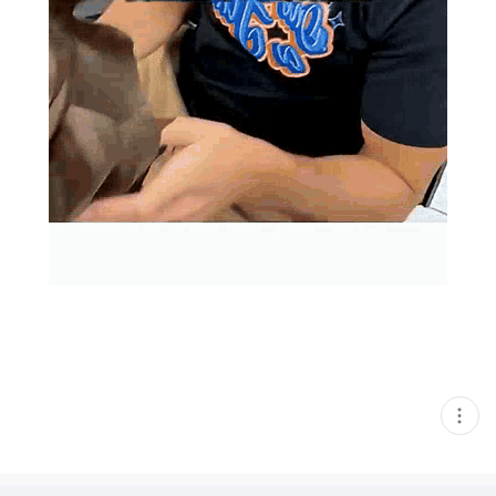
현
재
게
시
글