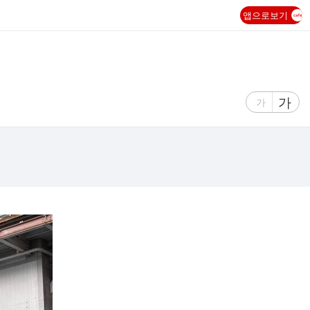
앱으로보기
글
가
글
가
자
자
크
크
기
기
크
작
게
게