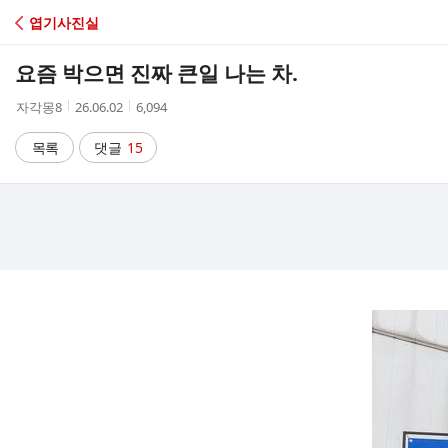
C
엽기사진실
A
요즘 박으면 진짜 큰일 나는 차.
F
작
작
조
자각몽8
26.06.02
6,094
성
성
회
E
자
시
수
목록
댓글
15
간