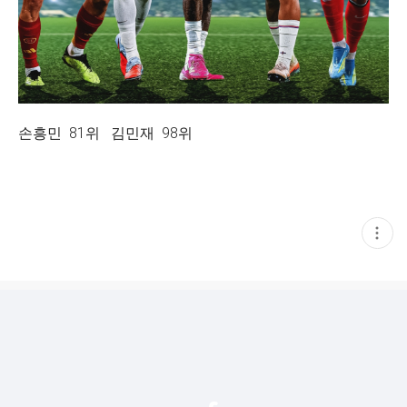
손흥민 81위 김민재 98위
현
재
게
시
글
추
가
기
능
열
기