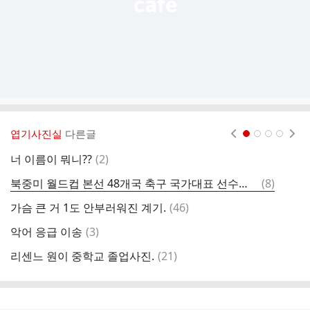
엽기사진실
다른글
현재페이지 1
2
3
4
댓
너 이름이 뭐니??
(
2
)
여
글
댓
북중미 월드컵 본선 48개국 축구 국가대표 선수들의 랭킹 톱100
(
8
)
넘
글
댓
가슴 큰 거 1도 안부러워진 계기.
(
46
)
주
글
댓
악어 응급 이송
(
3
)
ㅂ
글
댓
리센느 원이 중학교 졸업사진.
(
21
)
역
글