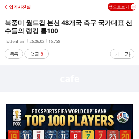
C
엽기사진실
앱으로보기
A
북중미 월드컵 본선 48개국 축구 국가대표 선
F
수들의 랭킹 톱100
작
작
조
Tottenham
26.06.02
16,758
E
성
성
회
자
시
수
글
가
글
목록
댓글
8
가
간
자
자
크
크
기
기
크
작
게
게