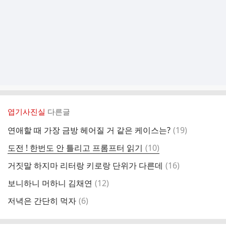
엽기사진실
다른글
댓
연애할 때 가장 금방 헤어질 거 같은 케이스는?
(
19
)
글
댓
도전 ! 한번도 안 틀리고 프롬프터 읽기
(
10
)
글
댓
거짓말 하지마 리터랑 키로랑 단위가 다른데
(
16
)
글
댓
보니하니 머하니 김채연
(
12
)
글
댓
저녁은 간단히 먹자
(
6
)
글