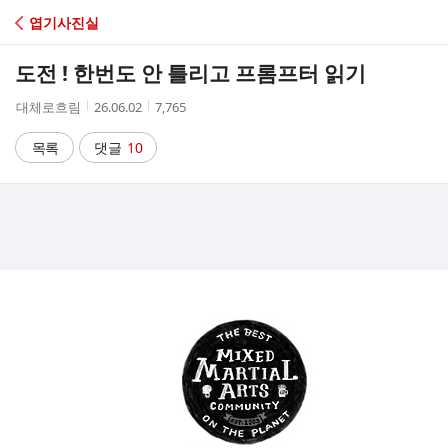
C
엽기사진실
A
도전 ! 한번도 안 틀리고 프롬프터 읽기
F
작
작
조
대체로흐림
26.06.02
7,765
성
성
회
E
자
시
수
목록
댓글
10
간