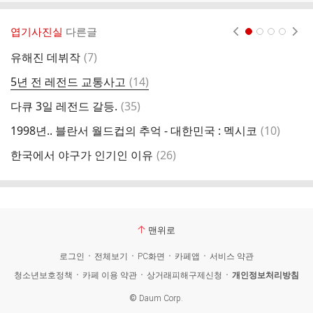
엽기사진실
다른글
현재페이지 1
2
3
4
댓
유해진 데뷔작
(
7
)
연
글
댓
5년 전 레전드 교통사고
(
14
)
도
글
댓
다큐 3일 레전드 갈등.
(
35
)
거
글
댓
1998년.. 블란서 월드컵의 추억 - 대한민국 : 멕시코
(
10
)
보
글
댓
한국에서 야구가 인기인 이유
(
26
)
저
글
맨위로
로그인
전체보기
PC화면
카페앱
서비스 약관
청소년보호정책
카페 이용 약관
상거래피해구제신청
개인정보처리방침
©
Daum Corp.