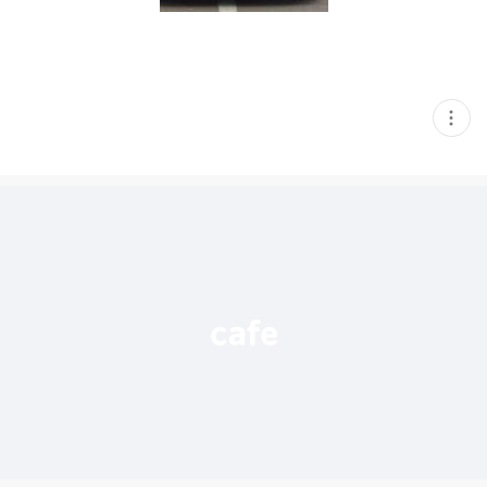
현
재
게
시
글
추
가
기
능
열
기