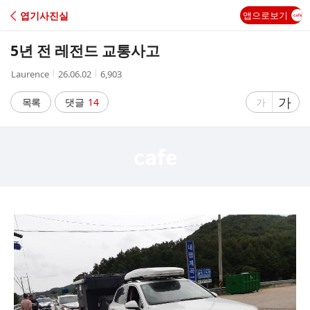
C
엽기사진실
앱으로보기
A
5년 전 레전드 교통사고
F
작
작
조
Laurence
26.06.02
6,903
성
성
회
E
자
시
수
글
가
글
목록
댓글
14
가
간
자
자
크
크
기
기
크
작
게
게