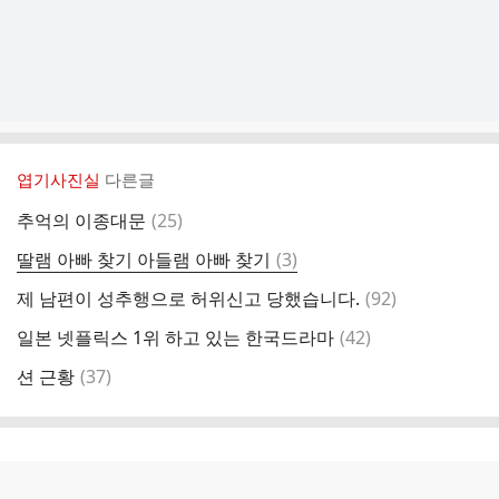
엽기사진실
다른글
댓
추억의 이종대문
(
25
)
글
댓
딸램 아빠 찾기 아들램 아빠 찾기
(
3
)
글
댓
제 남편이 성추행으로 허위신고 당했습니다.
(
92
)
글
댓
일본 넷플릭스 1위 하고 있는 한국드라마
(
42
)
글
댓
션 근황
(
37
)
글