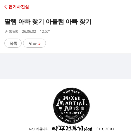
C
엽기사진실
A
딸램 아빠 찾기 아들램 아빠 찾기
F
작
작
조
손톱달0
26.06.02
12,571
성
성
회
E
자
시
수
목록
댓글
3
간