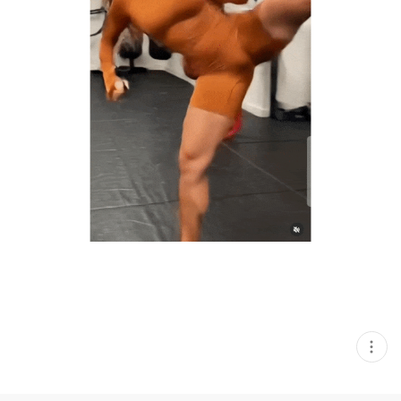
현
재
게
시
글