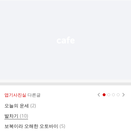
추
가
기
능
열
기
엽기사진실
다른글
현재페이지 1
2
3
4
댓
오늘의 운세
(
2
)
글
댓
발차기
(
10
)
스
글
댓
보복이라 오해한 오토바이
(
5
)
5