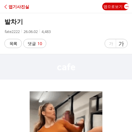
C
엽기사진실
앱으로보기
A
발차기
F
작
작
조
fate2222
26.06.02
4,483
성
성
회
E
자
시
수
글
가
글
목록
댓글
10
가
간
자
자
크
크
기
기
크
작
게
게