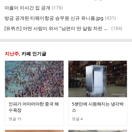
글
댓
아옳이 이사간 집 공개
(
176
)
글
댓
방금 공개된 티웨이항공 승무원 신규 유니폼.jpg
(
431
)
충
글
댓
[유퀴즈] 어떤 사람이 와서 "남편이 딴 살림 차린 거 아세요?"
(
184
)
글
지난주,
카페 인기글
인파가 어마어마한 중국 해
5분만에 시원해지는 냉각박
수욕장
스
댓글
15
댓글
4