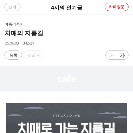
C
4시의 인기글
카페방문
닫기
A
이종격투기
F
치매의 지름길
E
작
조
26.06.03
34,521
성
회
시
수
글
가
글
목록
댓글
4
가
간
자
자
크
크
기
기
크
작
게
게