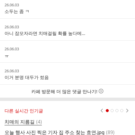
작
26.06.03
글
성
소두는 좀 ㅋ
리
시
스
간
트
작
26.06.03
성
아니 잠모자라면 치매걸릴 확률 높다메...
시
간
작
26.06.03
성
ㅠ
시
간
작
26.06.03
성
이거 분명 대두가 썼음
시
간
카페 방문해 더 많은 댓글 만나기!
다른 실시간 인기글
현재페이지 1
2
3
4
댓
치매의 지름길
(
4
)
한
글
댓
오늘 행사 사진 찍은 기자 집 주소 찾는 효연.jpg
(
89
)