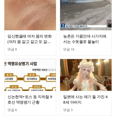
임신했을때 여자 몸의 변화
농촌은 가뭄인데 시가지에
(여자 몸 갈고 갈고 또 갈아
서는 수돗물로 물놀이
하는 임신)
댓글
8
댓글
16
신논현역+토스 등 지하철 9
일본에 사는 애기 둘 가진 4
호선 역명병기 근황
8세 아버지
댓글
6
댓글
3