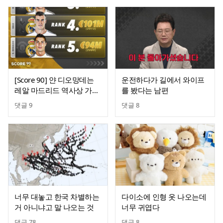
[Score 90] 얀 디오망데는
운전하다가 길에서 와이프
레알 마드리드 역사상 가장
를 봤다는 남편
비싼 영입이 될 예정
댓글
9
댓글
8
너무 대놓고 한국 차별하는
다이소에 인형 옷 나오는데
거 아니냐고 말 나오는 것
너무 귀엽다
댓글
78
댓글
8