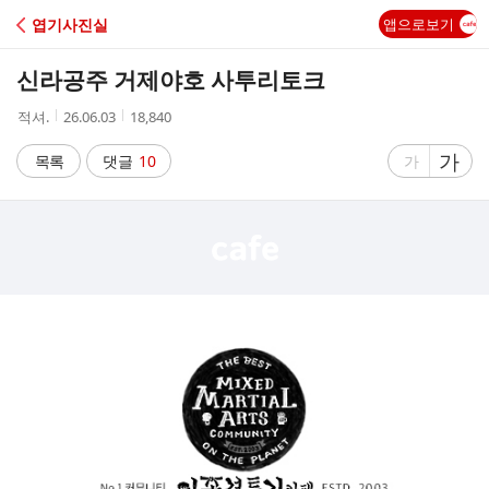
C
엽기사진실
앱으로보기
A
신라공주 거제야호 사투리토크
F
작
작
조
적셔.
26.06.03
18,840
성
성
회
E
자
시
수
글
가
글
목록
댓글
10
가
간
자
자
크
크
기
기
크
작
게
게