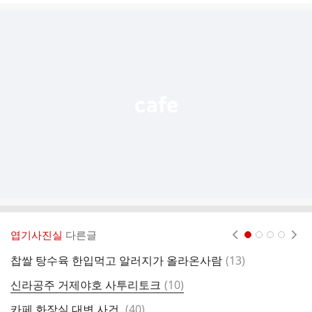
글
추
가
기
능
열
기
엽기사진실
다른글
현재페이지 1
2
3
4
댓
찹쌀 탕수육 한입먹고 알러지가 올라온사람
(
13
)
거
글
댓
신라공주 거제야호 사투리토크
(
10
)
하
글
댓
카페 화장실 대변 사건.
(
40
)
치