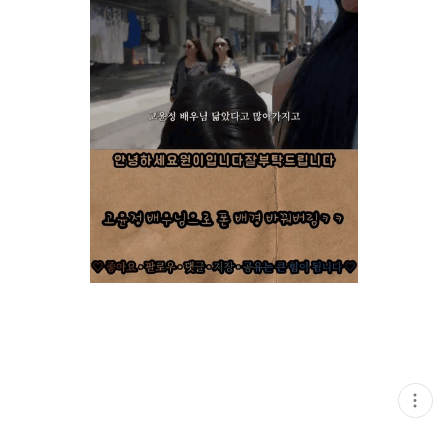
현
재
게
시