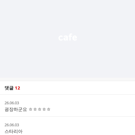
가
기
능
열
기
댓글
12
댓
작
26.06.03
글
성
굉장하군요 ㅎㅎㅎㅎㅎ
리
시
스
간
트
작
26.06.03
성
스타리아
시