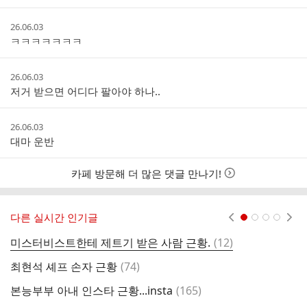
간
작
26.06.03
성
ㅋㅋㅋㅋㅋㅋㅋ
시
간
작
26.06.03
성
저거 받으면 어디다 팔아야 하나..
시
간
작
26.06.03
성
대마 운반
시
간
카페 방문해 더 많은 댓글 만나기!
다른 실시간 인기글
현재페이지 1
2
3
4
댓
미스터비스트한테 제트기 받은 사람 근황.
(
12
)
용
글
댓
최현석 셰프 손자 근황
(
74
)
다
글
댓
본능부부 아내 인스타 근황...insta
(
165
)
글