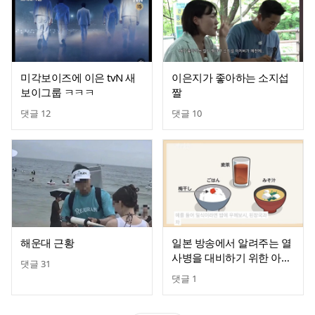
미각보이즈에 이은 tvN 새
이은지가 좋아하는 소지섭
보이그룹 ㅋㅋㅋ
짤
댓글
12
댓글
10
해운대 근황
일본 방송에서 알려주는 열
사병을 대비하기 위한 아침
댓글
31
식사
댓글
1