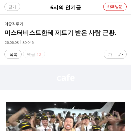
C
6시의 인기글
카페방문
닫기
A
이종격투기
F
미스터비스트한테 제트기 받은 사람 근황.
E
작
조
26.06.03
30,046
성
회
시
수
글
가
글
목록
댓글
12
가
간
자
자
크
크
기
기
크
작
게
게