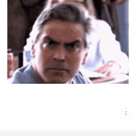
현
재
게
시
글
추