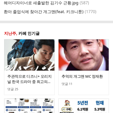
댓
헤어디자이너로 새출발한 김기수 근황.jpg
(
587
)
노
글
댓
환아 졸업식에 찾아간 개그맨(feat. 키크니툰)
(
1770
)
결
글
지난주,
카페 인기글
주관적으로 디즈니+ 오리지
추억의 개그맨 MC 정재환
널 한국 드라마 중 최고의
댓글
11
작품이라 생각하는 드라마
댓글
25