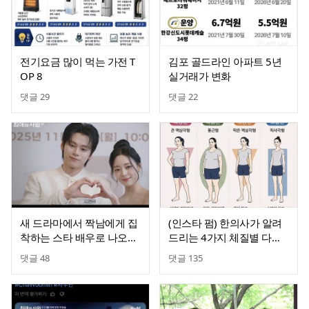
전기요금 많이 먹는 가전 T
김포 골드라인 아파트 5년
OP 8
실거래가 변화
댓글
29
댓글
22
새 드라마에서 짝남에게 집
(인스타 펌) 한의사가 알려
착하는 스타 배우로 나오는
드리는 4가지 체질별 다이
있지 유나
어트
댓글
48
댓글
135