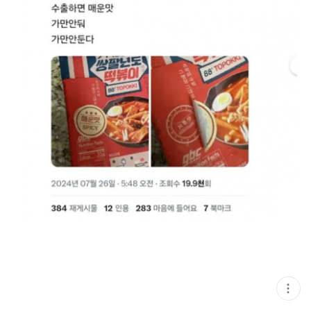
현
재
게