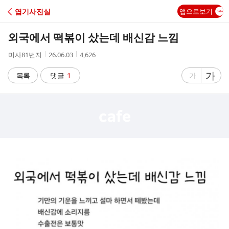
C
엽기사진실
앱으로보기
A
외국에서 떡볶이 샀는데 배신감 느낌
F
작
작
조
미사81번지
26.06.03
4,626
성
성
회
E
자
시
수
글
가
글
목록
댓글
1
가
간
자
자
크
크
기
기
크
작
게
게