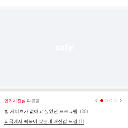
시
글
추
가
기
능
열
기
엽기사진실
다른글
현재페이지 1
2
3
4
댓
빌 게이츠가 없애고 싶었던 프로그램.
(
28
)
깜
글
댓
외국에서 떡볶이 샀는데 배신감 느낌
(
1
)
담
글