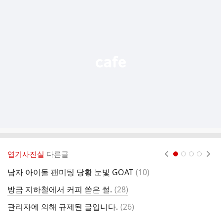
추
가
기
능
열
기
엽기사진실
다른글
현재페이지 1
2
3
4
댓
남자 아이돌 팬미팅 당황 눈빛 GOAT
(
10
)
삼
글
댓
방금 지하철에서 커피 쏟은 썰.
(
28
)
안
글
댓
관리자에 의해 규제된 글입니다.
(
26
)
논
글