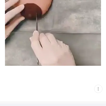
현
재
게
시
글