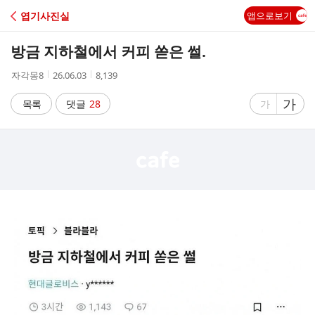
C
엽기사진실
앱으로보기
A
방금 지하철에서 커피 쏟은 썰.
F
작
작
조
자각몽8
26.06.03
8,139
성
성
회
E
자
시
수
글
가
글
목록
댓글
28
가
간
자
자
크
크
기
기
크
작
게
게