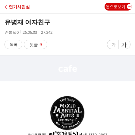
C
엽기사진실
앱으로보기
A
유병재 여자친구
F
작
작
조
손톱달0
26.06.03
27,342
성
성
회
E
자
시
수
글
가
글
목록
댓글
9
가
간
자
자
크
크
기
기
크
작
게
게