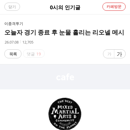
C
0시의 인기글
카페방문
닫기
A
이종격투기
F
오늘자 경기 종료 후 눈물 흘리는 리오넬 메시
E
작
조
26.07.08
12,705
성
회
시
수
글
가
글
목록
댓글
19
가
간
자
자
크
크
기
기
크
작
게
게