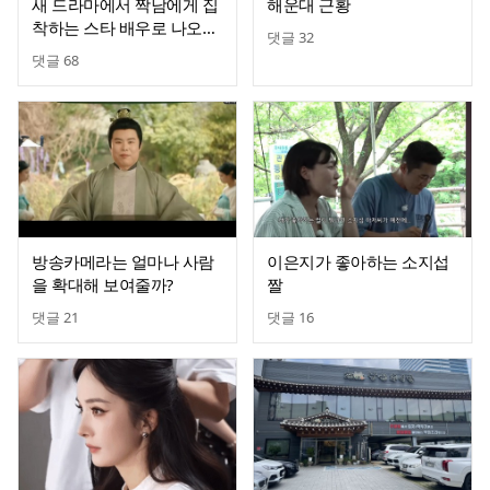
새 드라마에서 짝남에게 집
해운대 근황
착하는 스타 배우로 나오는
댓글
32
있지 유나
댓글
68
방송카메라는 얼마나 사람
이은지가 좋아하는 소지섭
을 확대해 보여줄까?
짤
댓글
21
댓글
16