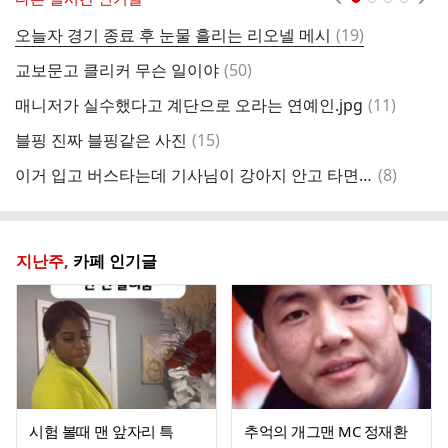
댓
오늘자 경기 종료 후 눈물 흘리는 리오넬 메시
(
19
)
글
댓
교보문고 클리커 무슨 일이야
(
50
)
글
댓
매니저가 실수했다고 계단으로 오라는 연예인.jpg
(
11
)
트
글
댓
블핑 진짜 블핑같은 사진
(
15
)
미
글
댓
이거 입고 버스타는데 기사님이 강아지 안고 타면 안된다고 못 타게함 ㅋㅋㅋㅋㅋㅋㅋ
(
8
)
글
지난주,
카페 인기글
시험 볼때 맨 앞자리 특
추억의 개그맨 MC 정재환