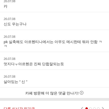
작
26.07.08
글
성
캬
리
시
스
간
트
작
26.07.08
성
신도 우는구나
시
간
작
26.07.08
성
pk 실축해도 아르헨티나에서는 아무도 메시한테 뭐라 안함 ㅋ
시
ㅋ
간
작
26.07.08
성
멋지다ㅜ아르헨은 진짜 단합잘되는듯
시
간
작
26.07.08
성
살아있는 “ 신 ”
시
간
카페 방문해 더 많은 댓글 만나기!
다른 실시간 인기글
현재페이지 1
2
3
4