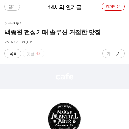
C
14시의 인기글
카페방문
닫기
A
이종격투기
F
백종원 전성기때 솔루션 거절한 맛집
E
작
조
26.07.08
80,019
성
회
시
수
글
가
글
목록
댓글
43
가
간
자
자
크
크
기
기
크
작
게
게