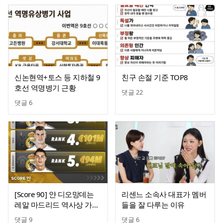
신논현역+토스 등 지하철 9
친구 손절 기준 TOP8
호선 역명병기 근황
댓글
22
댓글
6
[Score 90] 얀 디오망데는
리센느 소속사 대표가 멤버
레알 마드리드 역사상 가장
들을 잘 다루는 이유
비싼 영입이 될 예정
댓글
9
댓글
6