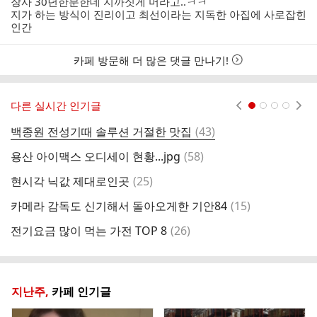
장사 30년한분한데 지까짓게 머라고..ㅋㅋ
시
지가 하는 방식이 진리이고 최선이라는 지독한 아집에 사로잡힌
간
인간
카페 방문해 더 많은 댓글 만나기!
다른 실시간 인기글
현재페이지 1
2
3
4
댓
백종원 전성기때 솔루션 거절한 맛집
(
43
)
농
글
댓
용산 아이맥스 오디세이 현황...jpg
(
58
)
야
글
댓
현시각 닉값 제대로인곳
(
25
)
글
댓
카메라 감독도 신기해서 돌아오게한 기안84
(
15
)
글
댓
전기요금 많이 먹는 가전 TOP 8
(
26
)
글
지난주,
카페 인기글