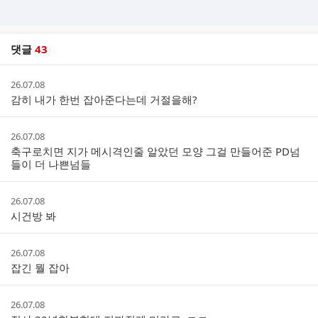
댓글
43
댓
작
26.07.08
글
성
감히 내가 한번 잡아준다는데 거절을해?
리
시
스
간
트
작
26.07.08
성
축구로치면 지가 메시격인줄 알았던 모양 그걸 만들어준 PD넘
시
들이 더 나쁜넘들
간
작
26.07.08
성
시건방 봐
시
간
작
26.07.08
성
잡긴 뭘 잡아
시
간
작
26.07.08
성