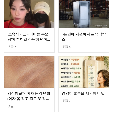
'소속사대표 - 아이돌 부모
5분만에 시원해지는 냉각박
님'이 친한걸 아득히 넘어서
스
는 진짜 특이한 관계
댓글
5
댓글
4
임신했을때 여자 몸의 변화
영양제 흡수율 시간의 비밀
(여자 몸 갈고 갈고 또 갈아
댓글
7
하는 임신)
댓글
8