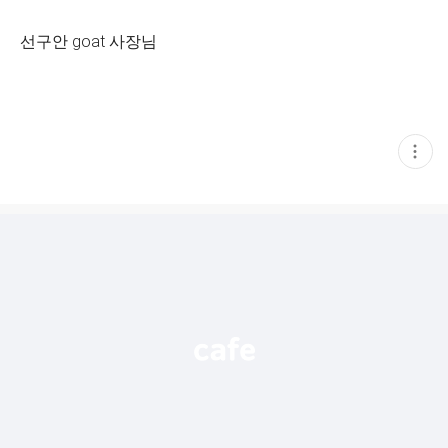
선구안 goat 사장님
현
재
게
시
글
추
가
기
능
열
기