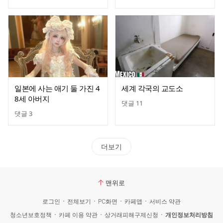
일본에 사는 애기 둘 가진 4
세계 각국의 교도소
8세 아버지
댓글
11
댓글
3
더보기
맨위로
로그인
전체보기
PC화면
카페앱
서비스 약관
청소년보호정책
카페 이용 약관
상거래피해구제신청
개인정보처리방침