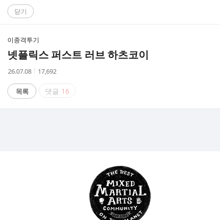
C
닫기
A
이종격투기
F
넷플릭스 퍼스트 러브 하츠코이
E
작
조
26.07.08
17,692
성
회
시
수
목록
댓글
16
간