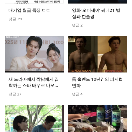
대기업 월급 특징 ㄷㄷ
영화 ‘오디세이’ 씨네21 별
점과 한줄평
댓글
250
댓글
2
새 드라마에서 짝남에게 집
톰 홀랜드 10년간의 피지컬
착하는 스타 배우로 나오는
변화
있지 유나
댓글
37
댓글
4