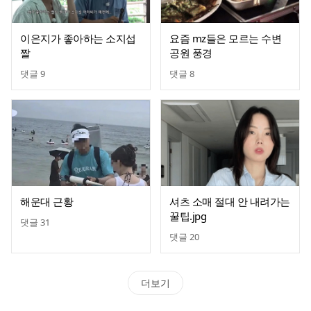
이은지가 좋아하는 소지섭
요즘 mz들은 모르는 수변
짤
공원 풍경
댓글
9
댓글
8
해운대 근황
셔츠 소매 절대 안 내려가는
꿀팁.jpg
댓글
31
댓글
20
더보기