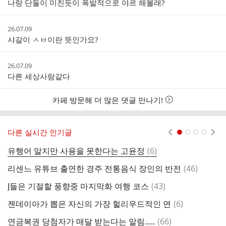
나랑 단둘이 미친듯이 폭발적으로 야르 해볼래?
시
간
작
26.07.09
성
샤갈이 ㅅㅂ이란 뜻인가요?
시
간
작
26.07.09
성
다른 세상사람같다
시
간
카페 방문해 더 많은 댓글 만나기!
다른 실시간 인기글
현재페이지 1
2
3
4
댓
유행어 알지만 사용을 못한다는 고윤정
(
6
)
축
글
댓
리센느 유튜브 출연한 경주 전통음식 장인의 반전
(
46
)
너
글
댓
J들은 기절할 풍향중 마지막화 여행 코스
(
43
)
캣
글
댓
젠데이아가 뽑은 자신의 가장 헐리우드적인 면
(
6
)
글
댓
연금복권 당첨자가 매달 받는다는 알림.....
(
66
)