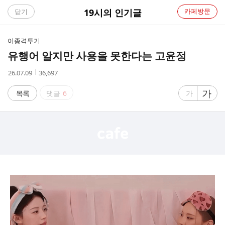
C
19시의 인기글
카페방문
닫기
A
이종격투기
F
유행어 알지만 사용을 못한다는 고윤정
E
작
조
26.07.09
36,697
성
회
시
수
글
가
글
목록
댓글
6
가
간
자
자
크
크
기
기
크
작
게
게