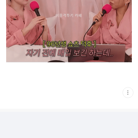
현
재
게
시
글
추
가
기
능
열