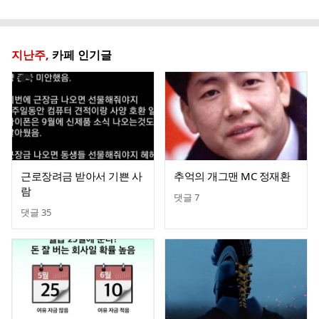
글
지난주,
카페 인기글
근로장려금 받아서 기쁜 사
추억의 개그맨 MC 정재환
람
댓글
7
댓글
35