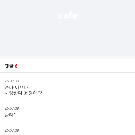
기
댓글
6
댓
작
26.07.09
글
성
존나 이쁘다
리
시
사랑한다 윤정아♡
스
간
트
작
26.07.09
성
밤티?
시
간
작
26.07.09
성