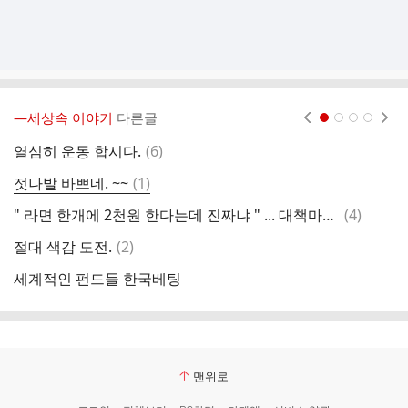
―세상속 이야기
다른글
현재페이지 1
2
3
4
댓
열심히 운동 합시다.
(
6
)
아
글
댓
젓나발 바쁘네. ~~
(
1
)
당
글
댓
" 라면 한개에 2천원 한다는데 진짜냐 " ... 대책마련 지시
(
4
)
긴
글
댓
절대 색감 도전.
(
2
)
덥
글
세계적인 펀드들 한국베팅
관
맨위로