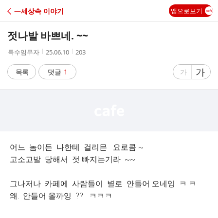
C
―세상속 이야기
앱으로보기
A
젓나발 바쁘네. ~~
F
작
작
조
특수임무자
25.06.10
203
성
성
회
E
자
시
수
글
가
글
목록
댓글
1
가
간
자
자
크
크
기
기
크
작
게
게
어느 놈이든 나한테 걸리믄 요로콤 ~
고소고발 당해서 젓 빠지는기라 ~~
그나저나 카페에 사람들이 별로 안들어 오네잉 ㅋ ㅋ
왜. 안들어 올까잉 ?? ㅋㅋㅋ