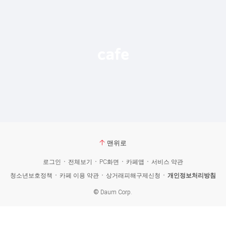
맨위로
로그인
전체보기
PC화면
카페앱
서비스 약관
청소년보호정책
카페 이용 약관
상거래피해구제신청
개인정보처리방침
©
Daum Corp.
카