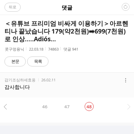
C
댓글
뒤로
A
＜유튜브 프리미엄 비싸게 이용하기＞아르헨
F
티나 끝났습니다 179(약2천원)➡️699(7천원)
로 인상.....Adiós...
E
작
작
조
콧구멍용닉
22.03.18
74863
댓글
941
성
성
회
자
시
수
본문
목록
간
댓
작성자
작성시간
감기조심하세효옹
26.02.11
글
더
감사합니다
리
보
스
기
트
46
47
48