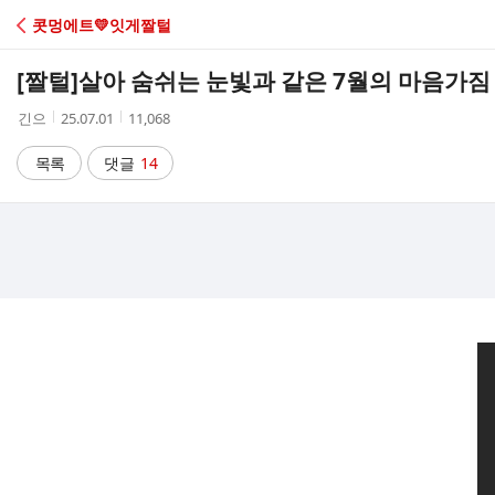
C
콧멍에트💛잇게짤털
A
[짤털]
살아 숨쉬는 눈빛과 같은 7월의 마음가짐 
F
작
작
조
긴으
25.07.01
11,068
성
성
회
E
자
시
수
목록
댓글
14
간