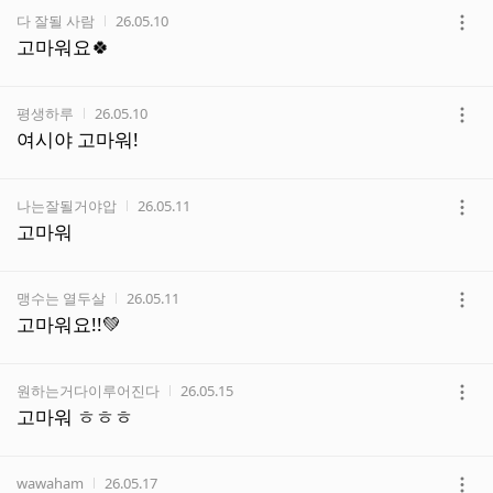
작성자
작성시간
다 잘될 사람
26.05.10
더
고마워요🍀
보
기
작성자
작성시간
평생하루
26.05.10
더
여시야 고마워!
보
기
작성자
작성시간
나는잘될거야압
26.05.11
더
고마워
보
기
작성자
작성시간
맹수는 열두살
26.05.11
더
고마워요!!💚
보
기
작성자
작성시간
원하는거다이루어진다
26.05.15
더
고마워 ㅎㅎㅎ
보
기
작성자
작성시간
wawaham
26.05.17