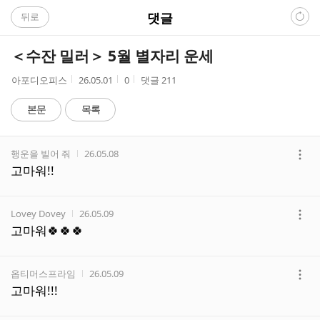
C
댓글
뒤로
A
＜수잔 밀러＞ 5월 별자리 운세
F
작
작
조
아포디오피스
26.05.01
0
댓글
211
성
성
회
E
자
시
수
본문
목록
간
댓
작성자
작성시간
행운을 빌어 줘
26.05.08
글
더
고마워!!
리
보
스
기
트
작성자
작성시간
Lovey Dovey
26.05.09
더
고마워🍀🍀🍀
보
기
작성자
작성시간
옵티머스프라임
26.05.09
더
고마워!!!
보
기