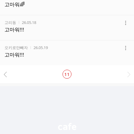
더
고마워🌈
보
기
작성자
작성시간
고리동
26.05.18
더
고마워!!!
보
기
작성자
작성시간
오키로만빼자
26.05.19
더
고마워!!!
보
기
11