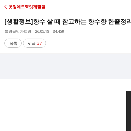
C
콧멍에트💛잇게짤털
A
[생활정보]
향수 살 때 참고하는 향수향 한줄정
F
작
작
조
불멍물멍차트멍
26.05.18
34,459
성
성
회
E
자
시
수
목록
댓글
37
간