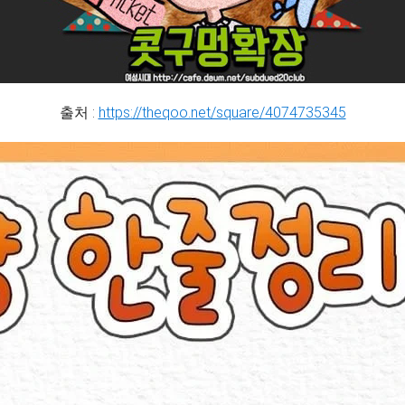
출처 :
https://theqoo.net/square/4074735345