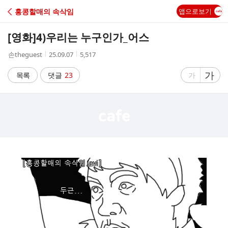
C
홍콩할매의 속삭임
앱으로보기
A
[영화]
4)우리는 누구인가_어스
F
작
작
조
손theguest
25.09.07
5,517
성
성
회
E
자
시
수
글
가
글
목록
댓글
23
가
간
자
자
크
크
기
기
크
작
게
게