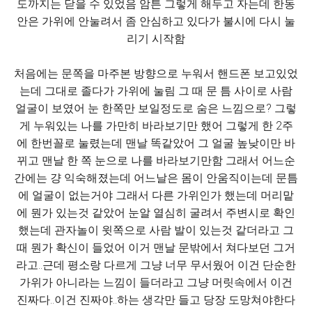
도까지는 닫을 수 있었음 암튼 그렇게 해두고 자는데 한동
안은 가위에 안눌려서 좀 안심하고 있다가 불시에 다시 눌
리기 시작함
처음에는 문쪽을 마주본 방향으로 누워서 핸드폰 보고있었
는데 그대로 졸다가 가위에 눌림 그 때 문 틈 사이로 사람
얼굴이 보였어 눈 한쪽만 보일정도로 숨은 느낌으로? 그렇
게 누워있는 나를 가만히 바라보기만 했어 그렇게 한 2주
에 한번꼴로 눌렸는데 맨날 똑같았어 그 얼굴 높낮이만 바
뀌고 맨날 한 쪽 눈으로 나를 바라보기만함 그래서 어느순
간에는 걍 익숙해졌는데 어느날은 몸이 안움직이는데 문틈
에 얼굴이 없는거야 그래서 다른 가위인가 했는데 머리맡
에 뭔가 있는것 같았어 눈알 열심히 굴려서 주변시로 확인
했는데 관자놀이 윗쪽으로 사람 발이 있는것 같더라고 그
때 뭔가 확신이 들었어 이거 맨날 문밖에서 쳐다보던 그거
라고..근데 평소랑 다르게 그냥 너무 무서웠어 이건 단순한
가위가 아니라는 느낌이 들더라고 그냥 머릿속에서 이건
진짜다..이건 진짜야..하는 생각만 들고 당장 도망쳐야한다