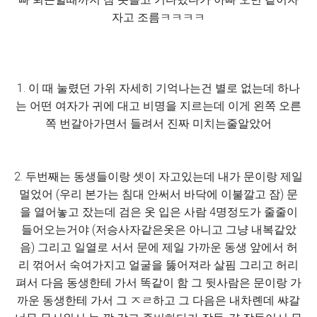
자고 조름ㅋㅋㅋㅋ
1. 이 때 눌렸던 가위 자세히 기억나는건 별로 없는데 하나
는 어떤 여자가 귀에 대고 비명을 지르는데 이게 왼쪽 오른
쪽 번갈아가면서 들려서 진짜 미치는줄알았어
2. 두번째는 동생들이랑 셋이 자고있는데 내가 문이랑 제일
멀었어 (우리 본가는 침대 안써서 바닥에 이불깔고 잠) 문
을 열어놓고 잤는데 검은 옷 입은 사람 4명정도가 줄줄이
들어오는거야 (저승사자같은옷은 아니고 그냥 내복같았
음) 그리고 일열로 서서 문에 제일 가까운 동생 앞에서 허
리 꺾어서 숙여가지고 얼굴을 뚫어져라 살핌 그리고 허리
펴서 다음 동생한테 가서 똑같이 함 그 뒷사람은 문이랑 가
까운 동생한테 가서 그 ㅈㄹ하고 그 다음은 내차롄데 쌰갈