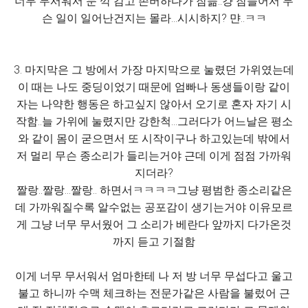
너무 무서워서 눈 깍 감고 존버하다가 잠듦..걍 잠들어서 무
슨 일이 일어난건지는 몰라...시시하지? 먄..ㅋㅋ
3. 마지막은 그 방에서 가장 마지막으로 눌렸던 가위였는데
이 때는 나도 중딩이었기 때문에 엄빠나 동생들이랑 같이
자는 나약한 행동은 하고싶지 않아서 오기로 혼자 자기 시
작함..늘 가위에 눌렸지만 강한척...그러다가 어느날은 평소
와 같이 몸이 굳으면서 또 시작이구나 하고있는데 밖에서
저 멀리 무슨 종소리가 들리는거야 근데 이게 점점 가까워
지더라?
짤랑..짤랑...짤랑.. 하면서ㅋㅋㅋㅋ그냥 평범한 종소리같은
데 가까워질수록 알수없는 공포감이 생기는거야 이유모르
게 그냥 너무 무서웠어 그 소리가 베란다 앞까지 다가온것
까지 듣고 기절함
이게 너무 무서워서 엄마한테 나 저 방 너무 무섭다고 울고
불고 하니까 수맥 체크하는 전문가같은 사람을 불렀어 근