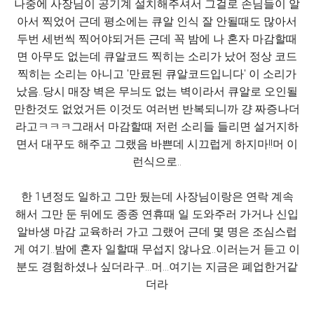
나중에 사장님이 공기계 설치해주셔서 그걸로 손님들이 알
아서 찍었어 근데 평소에는 큐알 인식 잘 안될때도 많아서
두번 세번씩 찍어야되거든 근데 꼭 밤에 나 혼자 마감할때
면 아무도 없는데 큐알코드 찍히는 소리가 났어 정상 코드
찍히는 소리는 아니고 '만료된 큐알코드입니다' 이 소리가
났음..당시 매장 벽은 무늬도 없는 벽이라서 큐알로 오인될
만한것도 없었거든 이것도 여러번 반복되니까 걍 짜증나더
라고ㅋㅋㅋ그래서 마감할때 저런 소리들 들리면 설거지하
면서 대꾸도 해주고 그랬음 바쁜데 시끄럽게 하지마!!머 이
런식으로..
한 1년정도 일하고 그만 뒀는데 사장님이랑은 연락 계속
해서 그만 둔 뒤에도 종종 연휴때 일 도와주러 가거나 신입
알바생 마감 교육하러 가고 그랬어 근데 몇 명은 조심스럽
게 여기..밤에 혼자 일할때 무섭지 않나요..이러는거 듣고 이
분도 경험하셨나 싶더라구...머...여기는 지금은 폐업한거같
더라