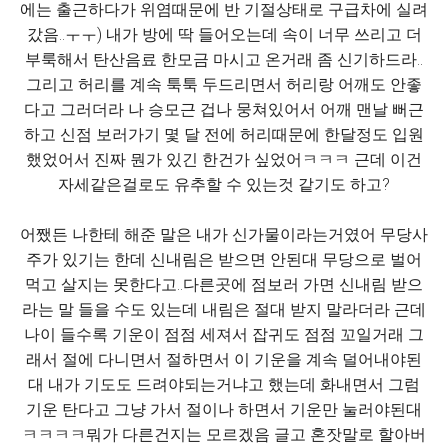
에는 출근하다가 위염때문에 반 기절상태로 구급차에 실려
갔음..ㅜㅜ) 내가 방에 딱 들어오는데 속이 너무 쓰리고 더
부룩해서 탄산음료 한모금 마시고 온거래 좀 신기하드라..
그리고 허리를 계속 툭툭 두드리면서 허리랑 어깨도 안좋
다고 그러더라 나 승모근 겁나 뭉쳐있어서 어깨 맨날 뻐근
하고 신점 보러가기 몇 달 전에 허리때문에 한달정도 입원
했었어서 진짜 뭔가 있긴 한건가 싶었어ㅋㅋㅋ 근데 이건
자세같은걸로도 유추할 수 있는것 같기도 하고?
어쨌든 나한테 해준 말은 내가 신가물이라는거였어 무당사
주가 있기는 한데 신내림은 받으면 안된대 무당으로 벌어
먹고 살지는 못한다고..다른곳에 점보러 가면 신내림 받으
라는 말 들을 수도 있는데 내림은 절대 받지 말라더라 근데
나이 들수록 기운이 점점 세져서 잡귀도 점점 꼬일거래 그
래서 절에 다니면서 절하면서 이 기운을 계속 덜어내야된
대 내가 기도도 드려야되는거냐고 했는데 화내면서 그럼
기운 탄다고 그냥 가서 절이나 하면서 기운만 눌러야된대
ㅋㅋㅋㅋ뭐가 다른건지는 모르겠음 글고 혼잣말로 할아버