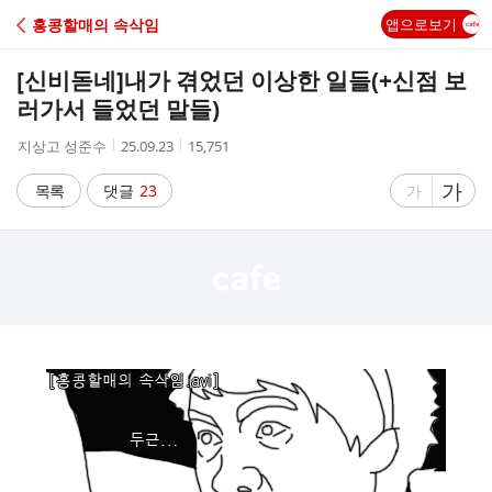
C
홍콩할매의 속삭임
앱으로보기
A
[신비돋네]
내가 겪었던 이상한 일들(+신점 보
F
러가서 들었던 말들)
작
작
조
지상고 성준수
25.09.23
15,751
E
성
성
회
자
시
수
글
가
글
목록
댓글
23
가
간
자
자
크
크
기
기
크
작
게
게