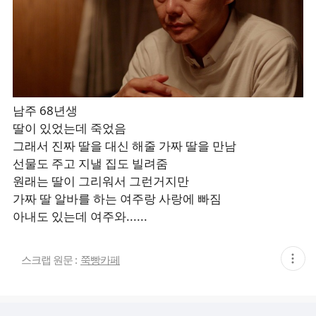
남주 68년생
딸이 있었는데 죽었음
그래서 진짜 딸을 대신 해줄 가짜 딸을 만남
선물도 주고 지낼 집도 빌려줌
원래는 딸이 그리워서 그런거지만
가짜 딸 알바를 하는 여주랑 사랑에 빠짐
아내도 있는데 여주와......
현
스크랩 원문 :
쭉빵카페
재
게
시
글
추