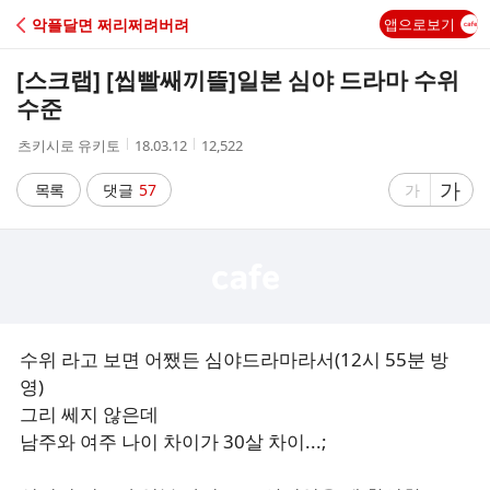
C
악플달면 쩌리쩌려버려
앱으로보기
A
[스크랩] [씹빨쌔끼뜰]
일본 심야 드라마 수위
F
수준
작
작
조
츠키시로 유키토
18.03.12
12,522
E
성
성
회
자
시
수
글
가
글
목록
댓글
57
가
간
자
자
크
크
기
기
크
작
게
게
수위 라고 보면 어쨌든 심야드라마라서(12시 55분 방
영)
그리 쎄지 않은데
남주와 여주 나이 차이가 30살 차이...;