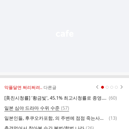
가
기
능
열
기
악플달면 쩌리쩌려..
다른글
현재페이지 1
2
3
4
댓
[美친시청률] '황금빛', 45.1% 최고시청률로 종영..완벽 해피엔딩“
(
60
)
모
글
댓
일본 심야 드라마 수위 수준
(
57
)
일
글
댓
일본인들, 후쿠오카포함, 의 주변에 점점 죽는사람이 늘어난다는 트윗 모음 2017년 11월
(
13
)
글
댓
충격먹어서 찾아본 수간 불법/합법 나라
(
26
)
"