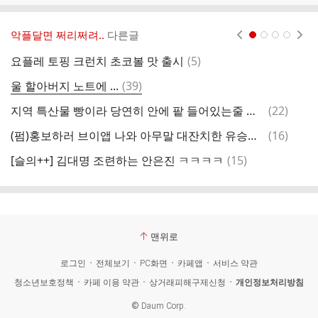
악플달면 쩌리쩌려..
다른글
현재페이지 1
2
3
4
댓
요플레 토핑 크런치 초코볼 맛 출시
(
5
)
원
글
댓
울 할아버지 노트에 ...
(
39
)
글
댓
지역 특산물 빵이라 당연히 안에 팥 들어있는줄 알았는데..JPG
(
22
)
이
글
댓
(펌)홍보하러 브이앱 나와 아무말 대잔치한 유승호, 김소현
(
16
)
글
댓
[슬의++] 김대명 조련하는 안은진 ㅋㅋㅋㅋ
(
15
)
글
맨위로
로그인
전체보기
PC화면
카페앱
서비스 약관
청소년보호정책
카페 이용 약관
상거래피해구제신청
개인정보처리방침
©
Daum Corp.