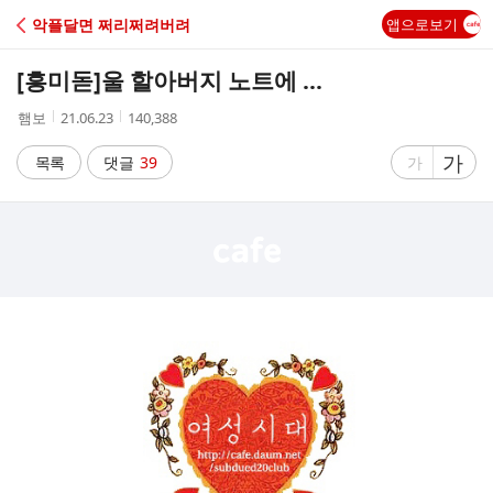
C
악플달면 쩌리쩌려버려
앱으로보기
A
[흥미돋]
울 할아버지 노트에 ...
F
작
작
조
햄보
21.06.23
140,388
성
성
회
E
자
시
수
글
가
글
목록
댓글
39
가
간
자
자
크
크
기
기
크
작
게
게