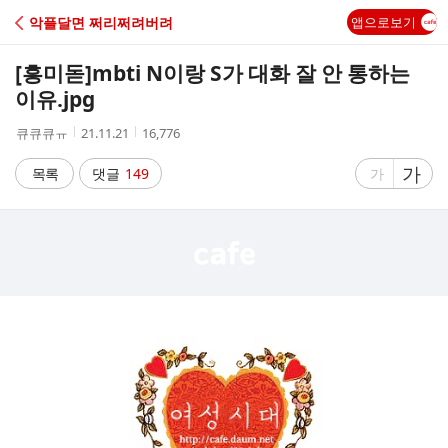
C
악플달면 쩌리쩌려버려
앱으로보기
A
[흥미돋]
mbti N이랑 S가 대화 잘 안 통하는
F
이유.jpg
작
작
조
큐큐큐ㅠ
21.11.21
16,776
E
성
성
회
자
시
수
글
가
글
목록
댓글
149
가
간
자
자
크
크
기
기
크
작
게
게