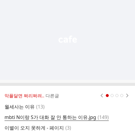
추
가
기
능
열
기
악플달면 쩌리쩌려..
다른글
현재페이지 1
2
3
4
댓
월세사는 이유
(
13
)
의
글
댓
mbti N이랑 S가 대화 잘 안 통하는 이유.jpg
(
149
)
[
글
댓
이별이 오지 못하게 - 페이지
(
3
)
생
글