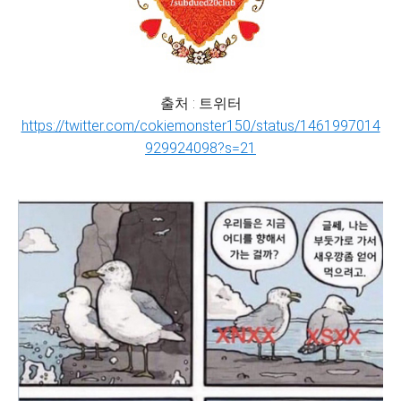
출처 : 트위터
https://twitter.com/cokiemonster150/status/1461997014
929924098?s=21