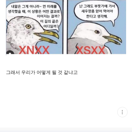
그래서 우리가 어떻게 될 것 같냐고
현
재
게
시
글