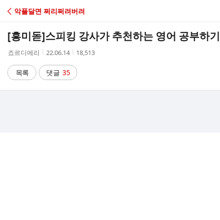
C
악플달면 쩌리쩌려버려
A
[흥미돋]
스피킹 강사가 추천하는 영어 공부하기 
F
작
작
조
죠르디에리
22.06.14
18,513
성
성
회
E
자
시
수
목록
댓글
35
간