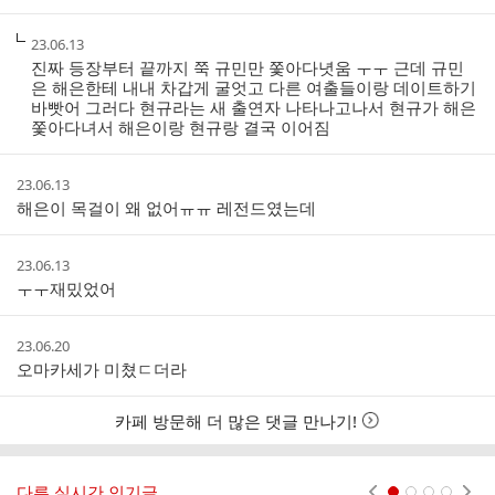
작
23.06.13
성
진짜 등장부터 끝까지 쭉 규민만 쫓아다녓움 ㅜㅜ 근데 규민
시
은 해은한테 내내 차갑게 굴엇고 다른 여출들이랑 데이트하기
간
바빳어 그러다 현규라는 새 출연자 나타나고나서 현규가 해은
쫓아다녀서 해은이랑 현규랑 결국 이어짐
작
23.06.13
성
해은이 목걸이 왜 없어ㅠㅠ 레전드였는데
시
간
작
23.06.13
성
ㅜㅜ재밌었어
시
간
작
23.06.20
성
오마카세가 미쳤ㄷ더라
시
간
카페 방문해 더 많은 댓글 만나기!
다른 실시간 인기글
현재페이지 1
2
3
4