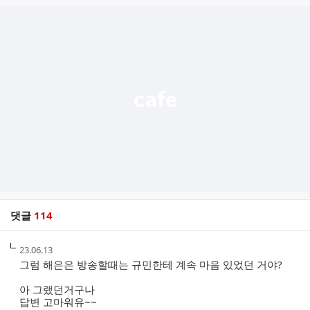
글
추
가
기
능
열
기
댓글
114
댓
작
23.06.13
글
성
그럼 해은은 방송할때는 규민한테 계속 마음 있었던 거야?
리
시
스
간
아 그랬던거구나
트
답변 고마워유~~