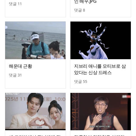
인 배우.JPG
댓글
11
댓글
8
해운대 근황
지브리 애니를 모티브로 삼
았다는 신상 드레스
댓글
31
댓글
55