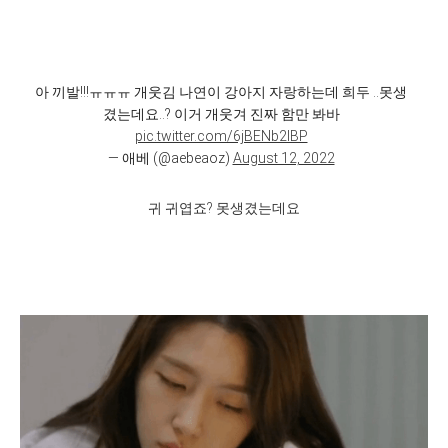
아 끼발!!!ㅠㅠㅠ 개웃김 나연이 강아지 자랑하는데 희두 ..못생
겼는데요..? 이거 개웃겨 진짜 함만 봐바
pic.twitter.com/6jBENb2IBP
— 애베 (@aebeaoz)
August 12, 2022
귀 귀엽죠? 못생겼는데요