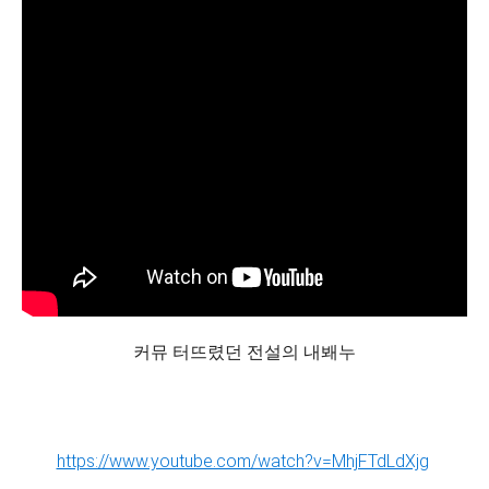
커뮤 터뜨렸던 전설의 내봬누
https://www.youtube.com/watch?v=MhjFTdLdXjg