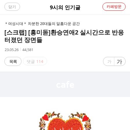
C
9시의 인기글
카페방문
닫기
A
＊여성시대＊ 차분한 20대들의 알흠다운 공간
F
[스크랩] [흥미돋]
환승연애2 실시간으로 반응
터졌던 장면들
E
작
조
23.05.26
44,581
성
회
시
수
글
가
글
목록
댓글
114
가
간
자
자
크
크
기
기
크
작
게
게