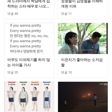
새 드라마에서 짝남에게 집
정종철이 김영철을 이해하
착하는 스타 배우로 나오는
게된 이유
있지 유나
댓글
49
댓글
11
아무도 이의제기를 하지 않
이은지가 좋아하는 소지섭
는 아이돌 가사
짤
댓글
35
댓글
10