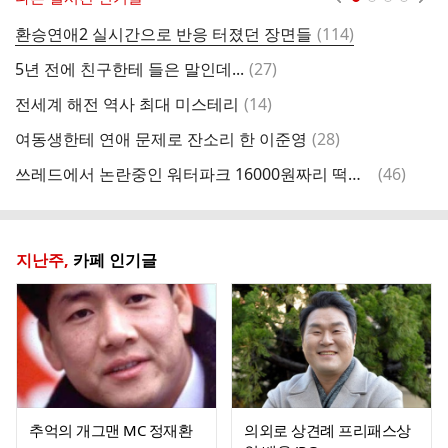
댓
환승연애2 실시간으로 반응 터졌던 장면들
(
114
)
현
글
댓
5년 전에 친구한테 들은 말인데...
(
27
)
＜
글
댓
전세계 해전 역사 최대 미스테리
(
14
)
후
글
댓
여동생한테 연애 문제로 잔소리 한 이준영
(
28
)
보
글
댓
쓰레드에서 논란중인 워터파크 16000원짜리 떡볶이ㄷㄷ.jpg
(
46
)
글
지난주,
카페 인기글
추억의 개그맨 MC 정재환
의외로 상견례 프리패스상